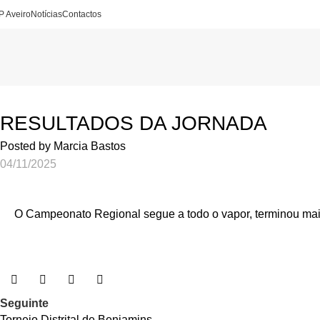
P Aveiro
Notícias
Contactos
APA
RESULTADOS DA JORNADA
Posted by
Marcia Bastos
04/11/2025
O Campeonato Regional segue a todo o vapor, terminou mais
Seguinte
Torneio Distrital de Benjamins