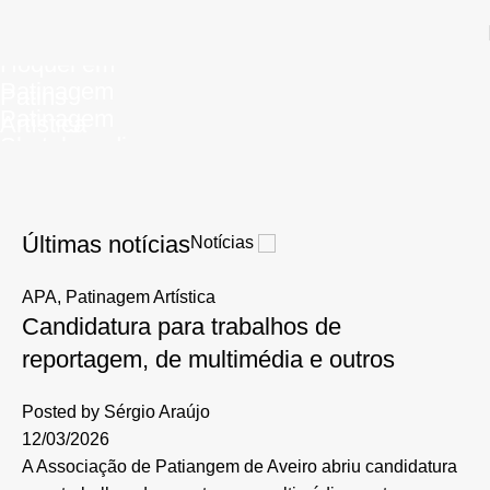
Hóquei em
Patinagem
Patins
Patinagem
Artística
Skateboarding
de
Velocidade
Últimas notícias
Notícias
APA
,
Patinagem Artística
Candidatura para trabalhos de
reportagem, de multimédia e outros
Posted by
Sérgio Araújo
12/03/2026
A Associação de Patiangem de Aveiro abriu candidatura