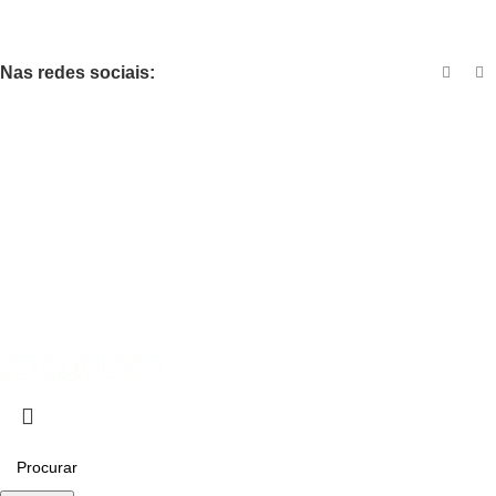
Skateboarding
Nas redes sociais:
Contactos
Travessa Presa da Cachana, Nº 25 – 1º Dtº
3720-265 Oliveira de Azeméis
Portugal
Tel.
256 674 850
+351
(Chamada para a rede fixa nacional)
Email.
geral@apaveiro.pt
© APA | Associação de Patinagem de Aveiro