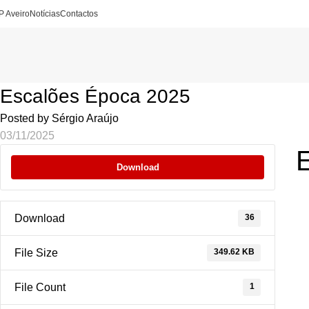
P Aveiro
Notícias
Contactos
Escalões Época 2025
Posted by
Sérgio Araújo
03/11/2025
Download
36
Download
349.62 KB
File Size
1
File Count