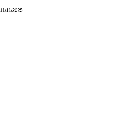
11/11/2025
AP Aveiro
Sobre nós
Notícias
Contactos
Política de Privacidade
Modalidades
Hóquei em Patins
Patinagem Artística
Patinagem de Velocidade
Skateboarding