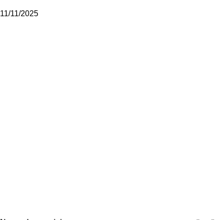
11/11/2025
AP Aveiro
Sobre nós
Notícias
Contactos
Política de Privacidade
Modalidades
Hóquei em Patins
Patinagem Artística
Patinagem de Velocidade
Skateboarding