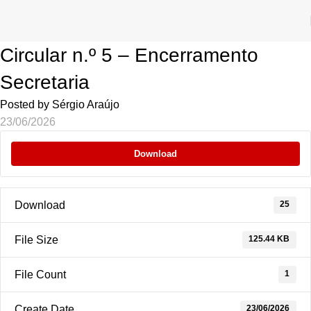
Circular n.º 5 – Encerramento
Secretaria
Posted by
Sérgio Araújo
23/06/2026
Download
25
Download
125.44 KB
File Size
1
File Count
23/06/2026
Create Date